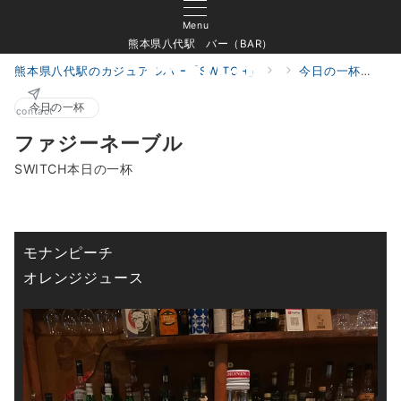
Menu
熊本県八代駅 バー（BAR）
熊本県八代駅のカジュアルバー「SWITCH」
今日の一杯
フ
今日の一杯
contact
ファジーネーブル
SWITCH本日の一杯
モナンピーチ
オレンジジュース